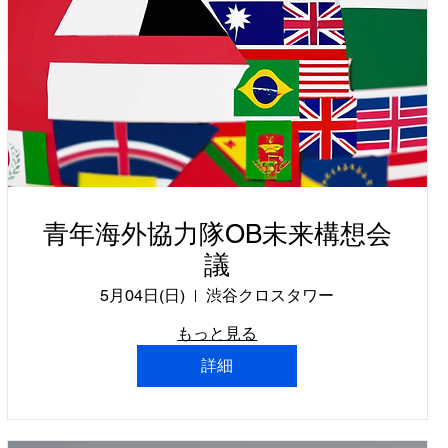
青年海外協力隊OB未来構想会
議
5月04日(日)
渋谷クロスタワー
もっと見る
詳細